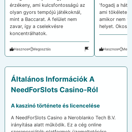
érzékeny, ami kulcsfontosságú az
'fogadj a háta
olyan gyors tempójú játékoknál,
ami tökéletes 
mint a Baccarat. A felület nem
amikor nem ta
zavar, így a cselekvésre
helyet. Okos k
koncentrálhatok.
Hasznos
Megosztás
Hasznos
Mego
Általános Információk A
NeedForSlots Casino-Ról
A kaszinó története és licencelése
A NeedForSlots Casino a Neroblanko Tech B.V.
irányítása alatt működik. Ez a cég online
szerencsejáték-platformok üzemeltetésére