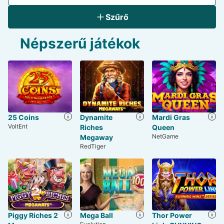
Szűrő
Népszerű játékok
25 Coins
Dynamite
Mardi Gras
VoltEnt
Riches
Queen
NetGame
Megaway
RedTiger
Piggy Riches 2
Mega Ball
Thor Power