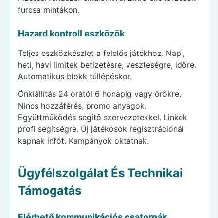
furcsa mintákon.
Hazard kontroll eszközök
Teljes eszközkészlet a felelős játékhoz. Napi,
heti, havi limitek befizetésre, veszteségre, időre.
Automatikus blokk túllépéskor.
Önkiállítás 24 órától 6 hónapig vagy örökre.
Nincs hozzáférés, promo anyagok.
Együttműködés segítő szervezetekkel. Linkek
profi segítségre. Új játékosok regisztrációnál
kapnak infót. Kampányok oktatnak.
Ügyfélszolgálat És Technikai
Támogatás
Elérhető kommunikációs csatornák