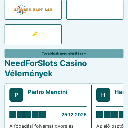
Továbbiak megjelenítése
NeedForSlots Casino
Vélemények
Pietro Mancini
Hann
P
H
25.12.2025
A fogadási folyamat gyors és
Az élő osztós 