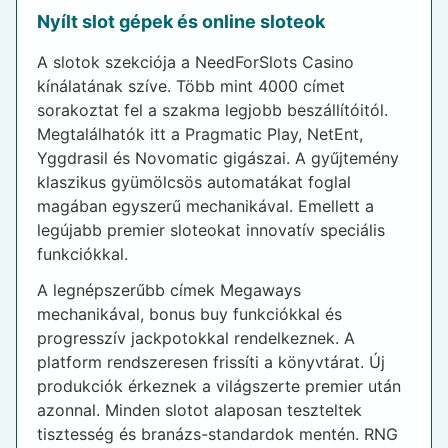
Nyílt slot gépek és online sloteok
A slotok szekciója a NeedForSlots Casino
kínálatának szíve. Több mint 4000 címet
sorakoztat fel a szakma legjobb beszállítóitól.
Megtalálhatók itt a Pragmatic Play, NetEnt,
Yggdrasil és Novomatic gigászai. A gyűjtemény
klaszikus gyümölcsös automatákat foglal
magában egyszerű mechanikával. Emellett a
legújabb premier sloteokat innovatív speciális
funkciókkal.
A legnépszerűbb címek Megaways
mechanikával, bonus buy funkciókkal és
progresszív jackpotokkal rendelkeznek. A
platform rendszeresen frissíti a könyvtárat. Új
produkciók érkeznek a világszerte premier után
azonnal. Minden slotot alaposan teszteltek
tisztesség és branázs-standardok mentén. RNG