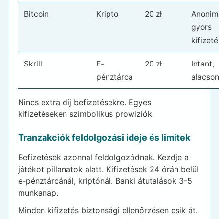
Bitcoin
Kripto
20 zł
Anonim
gyors
kifizeté
Skrill
E-
20 zł
Intant,
pénztárca
alacson
Nincs extra díj befizetésekre. Egyes
kifizetéseken szimbolikus prowiziók.
Tranzakciók feldolgozási ideje és limitek
Befizetések azonnal feldolgozódnak. Kezdje a
játékot pillanatok alatt. Kifizetések 24 órán belül
e-pénztárcánál, kriptónál. Banki átutalások 3-5
munkanap.
Minden kifizetés biztonsági ellenőrzésen esik át.