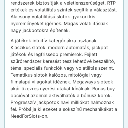
rendszerek biztosítják a véletlenszerűséget. RTP
értékek és volatilitás szintek segítik a választást.
Alacsony volatilitású slotok gyakori kis
nyereményeket ígérnek. Magas volatilitásúak
nagy jackpotokra építenek.
A játékok intuitív kategóriákra oszlanak.
Klaszikus slotok, modern automaták, jackpot
játékok és legfrissebb premierok. Fejlett
szűrőrendszer keresést tesz lehetővé beszállító,
téma, speciális funkciók vagy volatilitás szerint.
Tematikus slotok kalózos, mitológiai vagy
filmalapú világokat idéznek. Megaways sloteok
akár tízezres nyerési utakat kínálnak. Bonus buy
opcióval azonnal aktiválhatók a bónusz körök.
Progresszív jackpotok havi milliókat halmoznak
fel. Próbálja ki ezeket a sokszínű mechanikákat a
NeedForSlots-on.