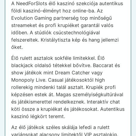
A NeedForSlots élő kaszinó szekciója autentikus
földi kaszinó-élményt hoz online-ba. Az
Evolution Gaming partnerség top minőségű
streameket és profi krupiéket garantál valós
időben. A stúdiók csúcstechnológiával
felszereltek. Kristálytiszta kép és hang jellemzi
őket.
Élő rulett asztalok sokféle limitekkel. Élő
blackjack oldalsó tétekkel bővítve. Baccarat és
show játékok mint Dream Catcher vagy
Monopoly Live. Casual játékosoktól high
rollerekig mindenki talál asztalt. Krupiék profi
képzésen estek át. Magas személyiségkultúrával
és játékismerettel rendelkeznek. Interaktív chat
köti össze a krupiékat és játékosokat. Autentikus
kaszinó légkört teremt.
Az élő játékok széles skálája lefedi a rulett
variánsokat alacsony limitektől VIP asztalokig.