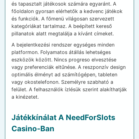
és tapasztalt játékosok számára egyaránt. A
főoldalon gyorsan elérhetők a kedvenc játékok
és funkciók. A főmenü világosan szervezett
kategóriákat tartalmaz. A beépített kereső
pillanatok alatt megtalálja a kívánt címeket.
A bejelentkezési rendszer egységes minden
platformon. Folyamatos átállás lehetséges
eszközök között. Nincs progreso elvesztése
vagy preferenciák eltűnése. A reszponzív design
optimális élményt ad számítógépen, tableten
vagy okostelefonon. Személyre szabható a
felület. A felhasználók ízlésük szerint alakíthatják
a kinézetet.
Játékkínálat A NeedForSlots
Casino-Ban