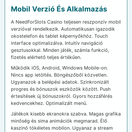
Mobil Verzió És Alkalmazás
A NeedForSlots Casino teljesen reszponzív mobil
verzióval rendelkezik. Automatikusan igazodik
okostelefon és tablet képernyőkhöz. Touch
interface optimalizálva. Intuitív navigáció
gesztusokkal. Minden játék, számla funkció,
fizetés elérhető teljes értékűen.
Működik iOS, Android, Windows Mobile-on.
Nincs app letöltés. Böngészőből közvetlen.
Ugyanazok a belépési adatok. Szinkronizált
progres és bónuszok eszközök között. Push
értesítések új bónuszokról. Gyors hozzáférés
kedvencekhez. Optimalizált menü.
Játékok kisebb ekranokra szabva. Magas grafika
minőség és sima animációk megmarad. Élő
kaszinó tökéletes mobilon. Ugyanaz a stream