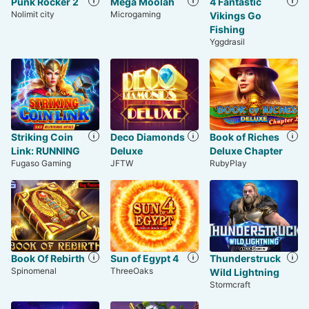
Punk Rocker 2
Mega Moolah
4 Fantastic
Nolimit city
Microgaming
Vikings Go
Fishing
Yggdrasil
Striking Coin
Deco Diamonds
Book of Riches
Link: RUNNING
Deluxe
Deluxe Chapter
Fugaso Gaming
JFTW
RubyPlay
Book Of Rebirth
Sun of Egypt 4
Thunderstruck
Spinomenal
ThreeOaks
Wild Lightning
Stormcraft