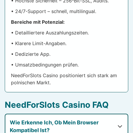
• Höchste Sicherheit – 256-Bit-SSL, Audits.
• 24/7-Support – schnell, multilingual.
Bereiche mit Potenzial:
• Detailliertere Auszahlungszeiten.
• Klarere Limit-Angaben.
• Dedizierte App.
• Umsatzbedingungen prüfen.
NeedForSlots Casino positioniert sich stark am
polnischen Markt.
NeedForSlots Casino FAQ
Wie Erkenne Ich, Ob Mein Browser
Kompatibel Ist?