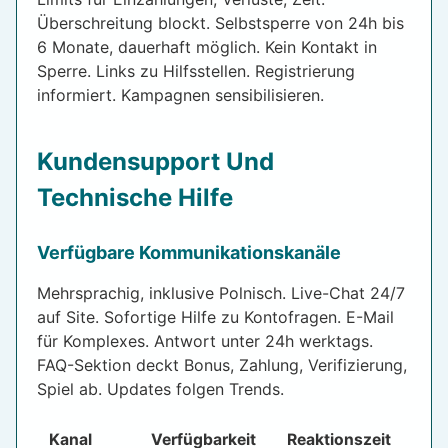
Überschreitung blockt. Selbstsperre von 24h bis
6 Monate, dauerhaft möglich. Kein Kontakt in
Sperre. Links zu Hilfsstellen. Registrierung
informiert. Kampagnen sensibilisieren.
Kundensupport Und
Technische Hilfe
Verfügbare Kommunikationskanäle
Mehrsprachig, inklusive Polnisch. Live-Chat 24/7
auf Site. Sofortige Hilfe zu Kontofragen. E-Mail
für Komplexes. Antwort unter 24h werktags.
FAQ-Sektion deckt Bonus, Zahlung, Verifizierung,
Spiel ab. Updates folgen Trends.
Kanal
Verfügbarkeit
Reaktionszeit