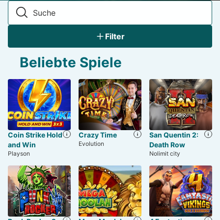
Filter
Beliebte Spiele
Coin Strike Hold
Crazy Time
San Quentin 2:
Evolution
and Win
Death Row
Playson
Nolimit city