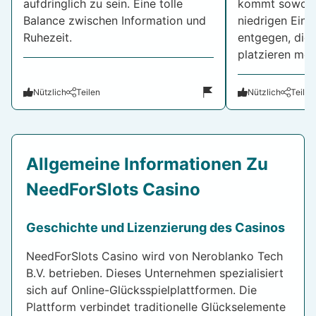
aufdringlich zu sein. Eine tolle
kommt sowohl 
Balance zwischen Information und
niedrigen Eins
Ruhezeit.
entgegen, die
platzieren möc
Nützlich
Teilen
Nützlich
Teilen
Allgemeine Informationen Zu
NeedForSlots Casino
Geschichte und Lizenzierung des Casinos
NeedForSlots Casino wird von Neroblanko Tech
B.V. betrieben. Dieses Unternehmen spezialisiert
sich auf Online-Glücksspielplattformen. Die
Plattform verbindet traditionelle Glückselemente