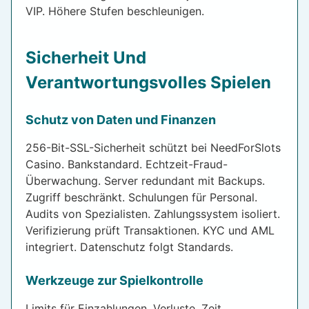
VIP. Höhere Stufen beschleunigen.
Sicherheit Und
Verantwortungsvolles Spielen
Schutz von Daten und Finanzen
256-Bit-SSL-Sicherheit schützt bei NeedForSlots
Casino. Bankstandard. Echtzeit-Fraud-
Überwachung. Server redundant mit Backups.
Zugriff beschränkt. Schulungen für Personal.
Audits von Spezialisten. Zahlungssystem isoliert.
Verifizierung prüft Transaktionen. KYC und AML
integriert. Datenschutz folgt Standards.
Werkzeuge zur Spielkontrolle
Limits für Einzahlungen, Verluste, Zeit.