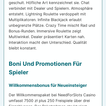
geschult. Höfliche Art kennzeichnet sie. Chat
verbindet mit Dealer und Spielern. Atmosphäre
entsteht. Lightning Roulette verdoppelt mit
Multiplikatoren. Infinite Blackjack erlaubt
unbegrenzte Plätze. Crazy Time mischt Rad und
Bonus-Runden. Immersive Roulette zeigt
Multiwinkel. Dealer präsentiert Karten nah.
Interaktion macht den Unterschied. Qualität
bleibt konstant.
Boni Und Promotionen Für
Spieler
Willkommensbonus für Neueinsteiger
Der Willkommenspaket bei NeedForSlots Casino
umfasst 7500 zł plus 250 Freispiele über drei