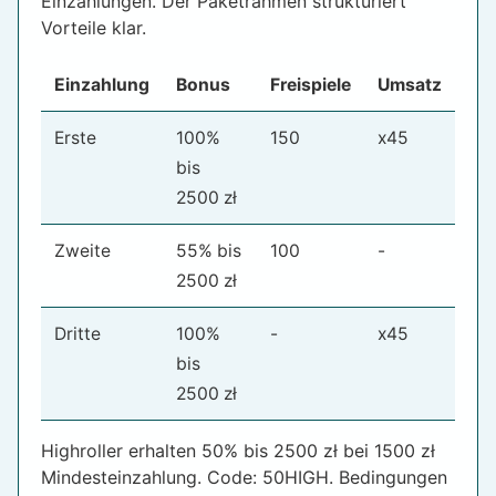
Einzahlungen. Der Paketrahmen strukturiert
Vorteile klar.
Einzahlung
Bonus
Freispiele
Umsatz
Erste
100%
150
x45
bis
2500 zł
Zweite
55% bis
100
-
2500 zł
Dritte
100%
-
x45
bis
2500 zł
Highroller erhalten 50% bis 2500 zł bei 1500 zł
Mindesteinzahlung. Code: 50HIGH. Bedingungen