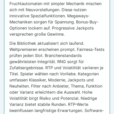
Fruchtautomaten mit simpler Mechanik mischen
sich mit Neuvorstellungen. Diese nutzen
innovative Spezialfunktionen. Megaways-
Mechaniken sorgen für Spannung. Bonus-Buy-
Optionen lockern auf. Progressive Jackpots
versprechen große Gewinne.
Die Bibliothek aktualisiert sich laufend.
Weltpremieren erscheinen prompt. Fairness-Tests
prüfen jeden Slot. Branchenstandards
gewährleisten Integrität. RNG sorgt für
Zufallsergebnisse. RTP und Volatilität variieren je
Titel. Spieler wählen nach Vorliebe. Kategorien
umfassen Klassiker, Moderne, Jackpots und
Neuheiten. Filter nach Anbieter, Thema, Funktion
oder Varianz erleichtern die Auswahl. Hohe
Volatilität birgt Risiko und Potenzial. Niedrige
Varianz bietet stabile Runden. RTP-Werte
beeinflussen langfristige Erwartungen. Software-