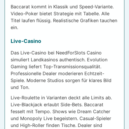
Baccarat kommt in Klassik und Speed-Variante.
Video-Poker bietet Strategie mit Tabelle. Alle
Titel laufen flüssig. Realistische Grafiken tauchen
ein.
Live-Casino
Das Live-Casino bei NeedForSlots Casino
simuliert Landkasinos authentisch. Evolution
Gaming liefert Top-Transmissionsqualität.
Professionelle Dealer moderieren Echtzeit-
Spiele. Moderne Studios sorgen für klares Bild
und Ton.
Live-Roulette in Varianten deckt alle Limits ab.
Live-Blackjack erlaubt Side-Bets. Baccarat
fesselt mit Tempo. Shows wie Dream Catcher
und Monopoly Live begeistern. Casual-Spieler
und High-Roller finden Tische. Dealer sind