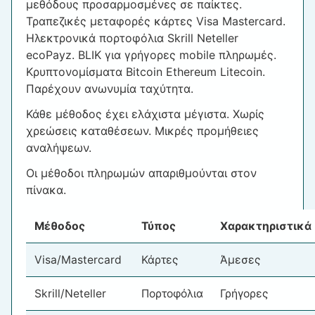
μεθόδους προσαρμοσμένες σε παίκτες.
Τραπεζικές μεταφορές κάρτες Visa Mastercard.
Ηλεκτρονικά πορτοφόλια Skrill Neteller
ecoPayz. BLIK για γρήγορες mobile πληρωμές.
Κρυπτονομίσματα Bitcoin Ethereum Litecoin.
Παρέχουν ανωνυμία ταχύτητα.
Κάθε μέθοδος έχει ελάχιστα μέγιστα. Χωρίς
χρεώσεις καταθέσεων. Μικρές προμήθειες
αναλήψεων.
Οι μέθοδοι πληρωμών απαριθμούνται στον
πίνακα.
Μέθοδος
Τύπος
Χαρακτηριστικά
Visa/Mastercard
Κάρτες
Άμεσες
Skrill/Neteller
Πορτοφόλια
Γρήγορες