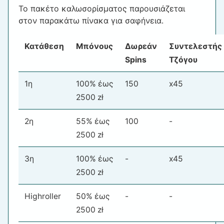
Το πακέτο καλωσορίσματος παρουσιάζεται
στον παρακάτω πίνακα για σαφήνεια.
Κατάθεση
Μπόνους
Δωρεάν
Συντελεστής
Spins
Τζόγου
1η
100% έως
150
x45
2500 zł
2η
55% έως
100
-
2500 zł
3η
100% έως
-
x45
2500 zł
Highroller
50% έως
-
-
2500 zł