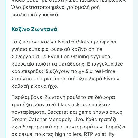
Όλα βελτιστοποιημένα για ομαλή ροή
ρεαλιστικά γραφικά.
Καζίνο Ζωντανά
Το ζωντανό καζίνο NeedForSlots προσφέρει
γνήσια εμπειρία φυσικού καζίνο online.
Συνεργασία με Evolution Gaming εγγυάται
κορυφαία ποιότητα μετάδοσης. Επαγγελματίες
κρουπιέρηδες διεξάγουν παιχνίδια real-time.
Στούντιο με πρωτοποριακό εξοπλισμό δίνουν
καθαρή εικόνα ήχο.
Περιλαμβάνει ζωντανή ρουλέτα σε διάφορα
τραπέζια. Ζωντανό blackjack με επιπλέον
πονταρίσματα. Baccarat και game shows όπως
Dream Catcher Monopoly Live. Κάθε τραπέζι
έχει διαφορετικά όρια πονταρισμάτων. Ταιριάζει
σε casual παίκτες high rollers. RTP volatility