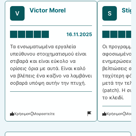
Victor Morel
Stig
V
S
16.11.2025
Τα ενσωματωμένα εργαλεία
Οι προγραμματ
υπεύθυνου στοιχηματισμού είναι
αφοσιωμένοι 
στιβαρά και είναι εύκολο να
ενημερώσεις.
ορίσεις όρια με αυτά. Είναι καλό
βελτιώσεις στ
να βλέπεις ένα καζίνο να λαμβάνει
ταχύτερη φόρ
σοβαρά υπόψη αυτήν την πτυχή.
μετά την τελ
(patch). Η συν
το κλειδί.
Χρήσιμο
Μοιραστείτε
Χρήσιμο
Μοιρα