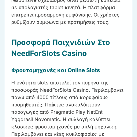
σε υπολογιστές tablet κινητά. Η πλατφόρμα
επιτρέπει προσαρμογή εμφάνισης. Οι χρήστες
ρυθμίζουν σύμφωνα με προτιμήσεις τους.
Προσφορά Παιχνιδιών Στο
NeedForSlots Casino
Φρουτομηχανές και Online Slots
Η ενότητα slots αποτελεί τον πυρήνα της
προσφοράς NeedForSlots Casino. Περιλαμβάνει
πάνω από 4000 τίτλους από κορυφαίους
προμηθευτές. Παίκτες ανακαλύπτουν
παραγωγές από Pragmatic Play NetEnt
Yggdrasil Novomatic. Η συλλογή καλύπτει
κλασικές φρουτομηχανές με απλή μηχανική.
Περιλαμβάνει και νέες κυκλοφορίες με