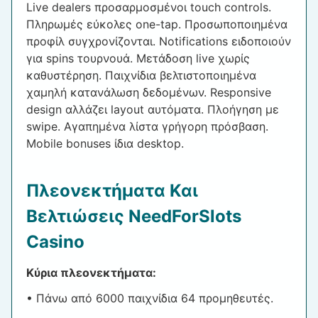
Live dealers προσαρμοσμένοι touch controls.
Πληρωμές εύκολες one-tap. Προσωποποιημένα
προφίλ συγχρονίζονται. Notifications ειδοποιούν
για spins τουρνουά. Μετάδοση live χωρίς
καθυστέρηση. Παιχνίδια βελτιστοποιημένα
χαμηλή κατανάλωση δεδομένων. Responsive
design αλλάζει layout αυτόματα. Πλοήγηση με
swipe. Αγαπημένα λίστα γρήγορη πρόσβαση.
Mobile bonuses ίδια desktop.
Πλεονεκτήματα Και
Βελτιώσεις NeedForSlots
Casino
Κύρια πλεονεκτήματα:
• Πάνω από 6000 παιχνίδια 64 προμηθευτές.