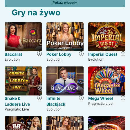
Pokaż więcej
Gry na żywo
Baccarat
Poker Lobby
Imperial Quest
Evolution
Evolution
Evolution
Snake &
Infinite
Mega Wheel
Pragmatic Live
Ladders Live
Blackjack
Pragmatic Live
Evolution