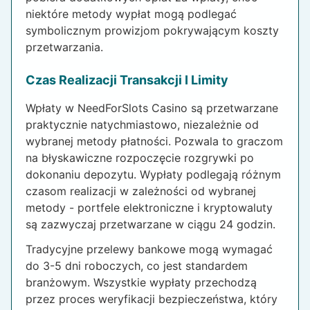
niektóre metody wypłat mogą podlegać
symbolicznym prowizjom pokrywającym koszty
przetwarzania.
Czas Realizacji Transakcji I Limity
Wpłaty w NeedForSlots Casino są przetwarzane
praktycznie natychmiastowo, niezależnie od
wybranej metody płatności. Pozwala to graczom
na błyskawiczne rozpoczęcie rozgrywki po
dokonaniu depozytu. Wypłaty podlegają różnym
czasom realizacji w zależności od wybranej
metody - portfele elektroniczne i kryptowaluty
są zazwyczaj przetwarzane w ciągu 24 godzin.
Tradycyjne przelewy bankowe mogą wymagać
do 3-5 dni roboczych, co jest standardem
branżowym. Wszystkie wypłaty przechodzą
przez proces weryfikacji bezpieczeństwa, który