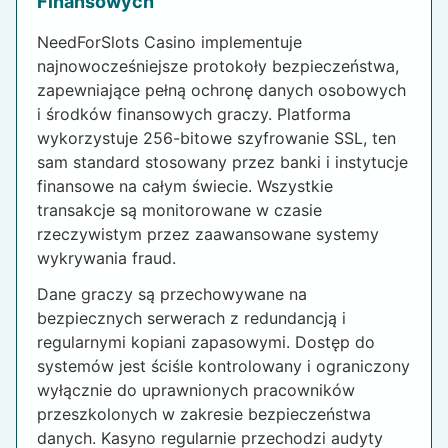
Finansowych
NeedForSlots Casino implementuje
najnowocześniejsze protokoły bezpieczeństwa,
zapewniające pełną ochronę danych osobowych
i środków finansowych graczy. Platforma
wykorzystuje 256-bitowe szyfrowanie SSL, ten
sam standard stosowany przez banki i instytucje
finansowe na całym świecie. Wszystkie
transakcje są monitorowane w czasie
rzeczywistym przez zaawansowane systemy
wykrywania fraud.
Dane graczy są przechowywane na
bezpiecznych serwerach z redundancją i
regularnymi kopiani zapasowymi. Dostęp do
systemów jest ściśle kontrolowany i ograniczony
wyłącznie do uprawnionych pracowników
przeszkolonych w zakresie bezpieczeństwa
danych. Kasyno regularnie przechodzi audyty