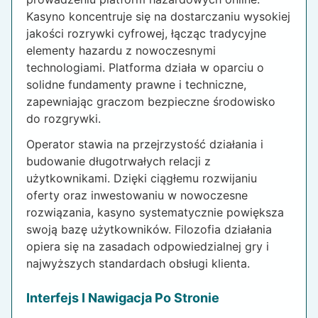
Kasyno koncentruje się na dostarczaniu wysokiej
jakości rozrywki cyfrowej, łącząc tradycyjne
elementy hazardu z nowoczesnymi
technologiami. Platforma działa w oparciu o
solidne fundamenty prawne i techniczne,
zapewniając graczom bezpieczne środowisko
do rozgrywki.
Operator stawia na przejrzystość działania i
budowanie długotrwałych relacji z
użytkownikami. Dzięki ciągłemu rozwijaniu
oferty oraz inwestowaniu w nowoczesne
rozwiązania, kasyno systematycznie powiększa
swoją bazę użytkowników. Filozofia działania
opiera się na zasadach odpowiedzialnej gry i
najwyższych standardach obsługi klienta.
Interfejs I Nawigacja Po Stronie