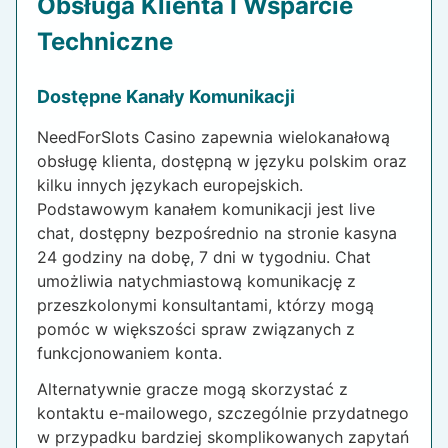
Obsługa Klienta I Wsparcie
Techniczne
Dostępne Kanały Komunikacji
NeedForSlots Casino zapewnia wielokanałową
obsługę klienta, dostępną w języku polskim oraz
kilku innych językach europejskich.
Podstawowym kanałem komunikacji jest live
chat, dostępny bezpośrednio na stronie kasyna
24 godziny na dobę, 7 dni w tygodniu. Chat
umożliwia natychmiastową komunikację z
przeszkolonymi konsultantami, którzy mogą
pomóc w większości spraw związanych z
funkcjonowaniem konta.
Alternatywnie gracze mogą skorzystać z
kontaktu e-mailowego, szczególnie przydatnego
w przypadku bardziej skomplikowanych zapytań