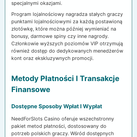
specjalnymi okazjami.
Program lojalnościowy nagradza stałych graczy
punktami lojalnościowymi za każdą postawioną
złotówkę, które można później wymieniać na
bonusy, darmowe spiny czy inne nagrody.
Członkowie wyższych poziomów VIP otrzymują
również dostęp do dedykowanych menedżerów
kont oraz ekskluzywnych promocji.
Metody Płatności I Transakcje
Finansowe
Dostępne Sposoby Wpłat I Wypłat
NeedForSlots Casino oferuje wszechstronny
pakiet metod płatności, dostosowany do
potrzeb polskich graczy. Wśród dostępnych