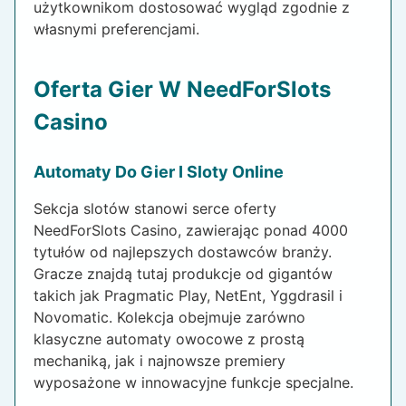
użytkownikom dostosować wygląd zgodnie z
własnymi preferencjami.
Oferta Gier W NeedForSlots
Casino
Automaty Do Gier I Sloty Online
Sekcja slotów stanowi serce oferty
NeedForSlots Casino, zawierając ponad 4000
tytułów od najlepszych dostawców branży.
Gracze znajdą tutaj produkcje od gigantów
takich jak Pragmatic Play, NetEnt, Yggdrasil i
Novomatic. Kolekcja obejmuje zarówno
klasyczne automaty owocowe z prostą
mechaniką, jak i najnowsze premiery
wyposażone w innowacyjne funkcje specjalne.