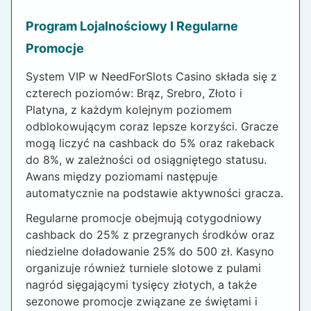
Program Lojalnościowy I Regularne
Promocje
System VIP w NeedForSlots Casino składa się z
czterech poziomów: Brąz, Srebro, Złoto i
Platyna, z każdym kolejnym poziomem
odblokowującym coraz lepsze korzyści. Gracze
mogą liczyć na cashback do 5% oraz rakeback
do 8%, w zależności od osiągniętego statusu.
Awans między poziomami następuje
automatycznie na podstawie aktywności gracza.
Regularne promocje obejmują cotygodniowy
cashback do 25% z przegranych środków oraz
niedzielne doładowanie 25% do 500 zł. Kasyno
organizuje również turniele slotowe z pulami
nagród sięgającymi tysięcy złotych, a także
sezonowe promocje związane ze świętami i