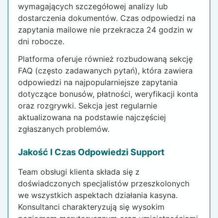
wymagających szczegółowej analizy lub
dostarczenia dokumentów. Czas odpowiedzi na
zapytania mailowe nie przekracza 24 godzin w
dni robocze.
Platforma oferuje również rozbudowaną sekcję
FAQ (często zadawanych pytań), która zawiera
odpowiedzi na najpopularniejsze zapytania
dotyczące bonusów, płatności, weryfikacji konta
oraz rozgrywki. Sekcja jest regularnie
aktualizowana na podstawie najczęściej
zgłaszanych problemów.
Jakość I Czas Odpowiedzi Support
Team obsługi klienta składa się z
doświadczonych specjalistów przeszkolonych
we wszystkich aspektach działania kasyna.
Konsultanci charakteryzują się wysokim