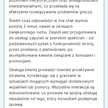
poziomem merytorycznym oraz umiejętnościami
interpersonalnymi, co przekłada się na
efektywne rozwiązywanie problemów graczy.
Średni czas odpowiedzi w live chat wynosi
poniżej 2 minut, nawet w okresach
zwiększonego ruchu. Zespół jest przygotowany
do obsługi zapytań w szerokim spektrum - od
podstawowych pytań o funkcjonalność strony,
przez problemy z płatnościami, po
skomplikowane kwestie związane z bonusami i
promocjami.
Obsługa klienta prowadzi również proaktywne
działania, kontaktując się z graczami w
sytuacjach mogących wymagać dodatkowych
wyjaśnień lub pomocy. Wszystkie interakcje są
dokumentowane, co pozwala na spójną obsługę
niezależnie od tego, który konsultant podejmuje
sprawę.