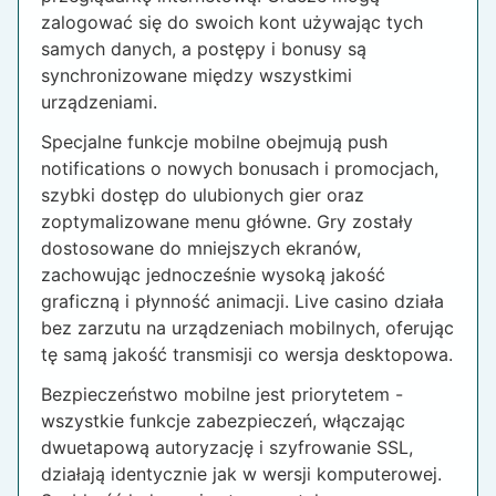
zalogować się do swoich kont używając tych
samych danych, a postępy i bonusy są
synchronizowane między wszystkimi
urządzeniami.
Specjalne funkcje mobilne obejmują push
notifications o nowych bonusach i promocjach,
szybki dostęp do ulubionych gier oraz
zoptymalizowane menu główne. Gry zostały
dostosowane do mniejszych ekranów,
zachowując jednocześnie wysoką jakość
graficzną i płynność animacji. Live casino działa
bez zarzutu na urządzeniach mobilnych, oferując
tę samą jakość transmisji co wersja desktopowa.
Bezpieczeństwo mobilne jest priorytetem -
wszystkie funkcje zabezpieczeń, włączając
dwuetapową autoryzację i szyfrowanie SSL,
działają identycznie jak w wersji komputerowej.